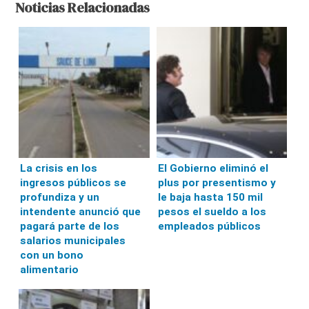
Noticias Relacionadas
La crisis en los
El Gobierno eliminó el
ingresos públicos se
plus por presentismo y
profundiza y un
le baja hasta 150 mil
intendente anunció que
pesos el sueldo a los
pagará parte de los
empleados públicos
salarios municipales
con un bono
alimentario