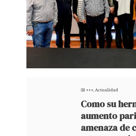
+++
,
Actualidad
Como su herm
aumento parit
amenaza de co