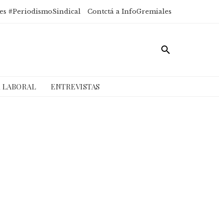
es #PeriodismoSindical
Contctá a InfoGremiales
A LABORAL
ENTREVISTAS