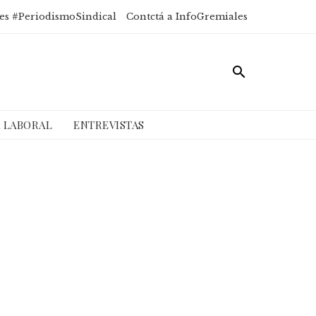
es #PeriodismoSindical
Contctá a InfoGremiales
A LABORAL
ENTREVISTAS