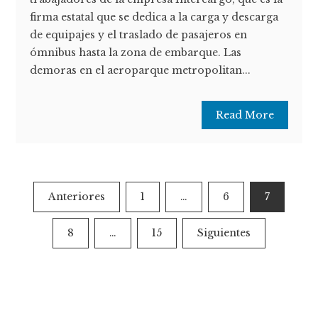
firma estatal que se dedica a la carga y descarga
de equipajes y el traslado de pasajeros en
ómnibus hasta la zona de embarque. Las
demoras en el aeroparque metropolitan...
Read More
Paginación
Anteriores
1
…
6
7
de
8
…
15
Siguientes
entradas