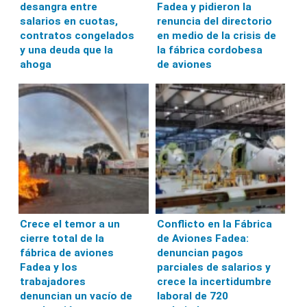
desangra entre
Fadea y pidieron la
salarios en cuotas,
renuncia del directorio
contratos congelados
en medio de la crisis de
y una deuda que la
la fábrica cordobesa
ahoga
de aviones
Crece el temor a un
Conflicto en la Fábrica
cierre total de la
de Aviones Fadea:
fábrica de aviones
denuncian pagos
Fadea y los
parciales de salarios y
trabajadores
crece la incertidumbre
denuncian un vacío de
laboral de 720