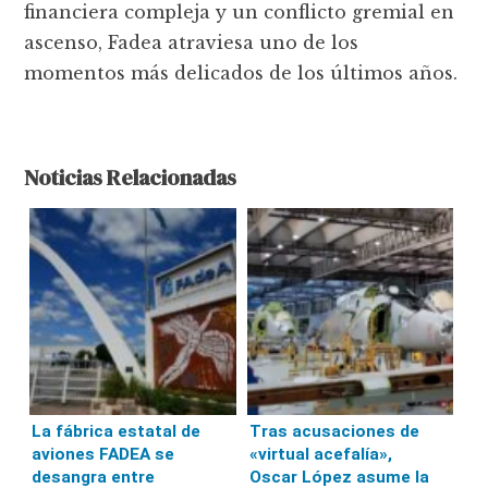
financiera compleja y un conflicto gremial en
ascenso, Fadea atraviesa uno de los
momentos más delicados de los últimos años.
Noticias Relacionadas
La fábrica estatal de
Tras acusaciones de
aviones FADEA se
«virtual acefalía»,
desangra entre
Oscar López asume la