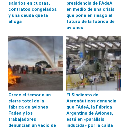
salarios en cuotas,
presidencia de FAdeA
contratos congelados
en medio de una crisis
y una deuda que la
que pone en riesgo el
ahoga
futuro de la fábrica de
aviones
Crece el temor a un
El Sindicato de
cierre total de la
Aeronáuticos denuncia
fábrica de aviones
que FAdeA, la Fábrica
Fadea y los
Argentina de Aviones,
trabajadores
está en «parálisis
denuncian un vacío de
inducida» por la caída