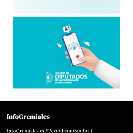
InfoGremiales
InfoGremiales es #PeriodismoSindical