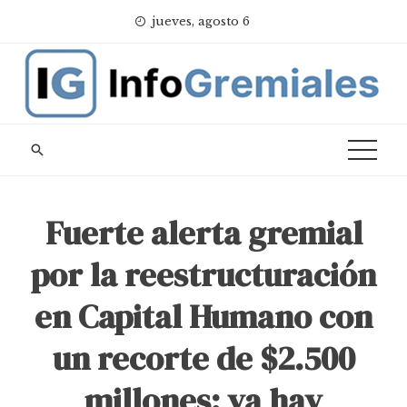
Skip
jueves, agosto 6
to
content
Fuerte alerta gremial
por la reestructuración
en Capital Humano con
un recorte de $2.500
millones: ya hay