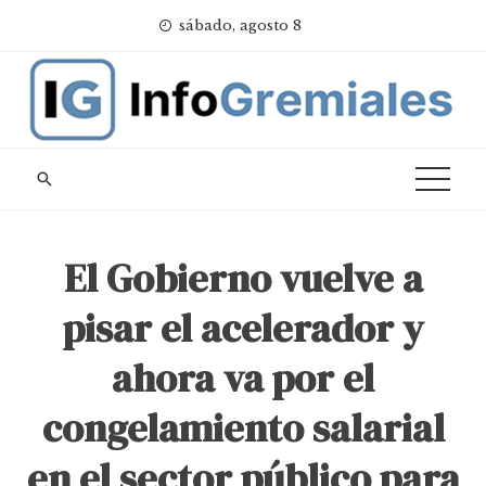
Skip
sábado, agosto 8
to
content
El Gobierno vuelve a
pisar el acelerador y
ahora va por el
congelamiento salarial
en el sector público para