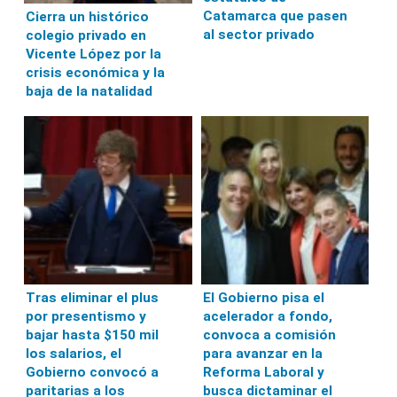
Catamarca que pasen
Cierra un histórico
al sector privado
colegio privado en
Vicente López por la
crisis económica y la
baja de la natalidad
Tras eliminar el plus
El Gobierno pisa el
por presentismo y
acelerador a fondo,
bajar hasta $150 mil
convoca a comisión
los salarios, el
para avanzar en la
Gobierno convocó a
Reforma Laboral y
paritarias a los
busca dictaminar el