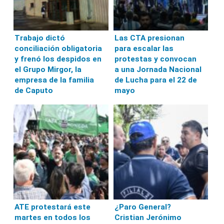
Trabajo dictó
Las CTA presionan
conciliación obligatoria
para escalar las
y frenó los despidos en
protestas y convocan
el Grupo Mirgor, la
a una Jornada Nacional
empresa de la familia
de Lucha para el 22 de
de Caputo
mayo
ATE protestará este
¿Paro General?
martes en todos los
Cristian Jerónimo