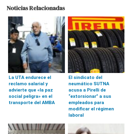
Noticias Relacionadas
La UTA endurece el
El sindicato del
reclamo salarial y
neumático SUTNA
advierte que «la paz
acusa a Pirelli de
social peligra» en el
“extorsionar” a sus
transporte del AMBA
empleados para
modificar el régimen
laboral