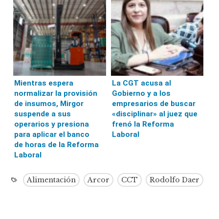
Mientras espera
La CGT acusa al
normalizar la provisión
Gobierno y a los
de insumos, Mirgor
empresarios de buscar
suspende a sus
«disciplinar» al juez que
operarios y presiona
frenó la Reforma
para aplicar el banco
Laboral
de horas de la Reforma
Laboral
Alimentación
Arcor
CCT
Rodolfo Daer