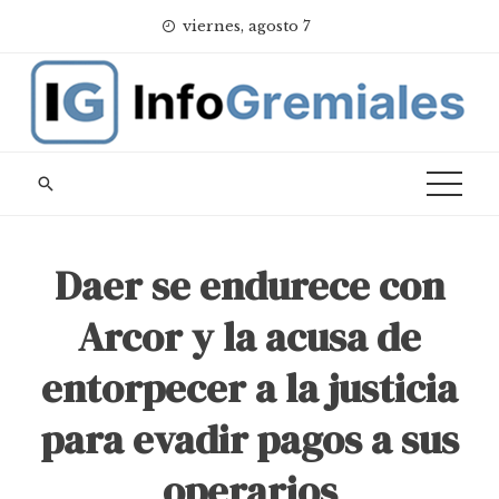
Skip
viernes, agosto 7
to
content
Daer se endurece con
Arcor y la acusa de
entorpecer a la justicia
para evadir pagos a sus
operarios