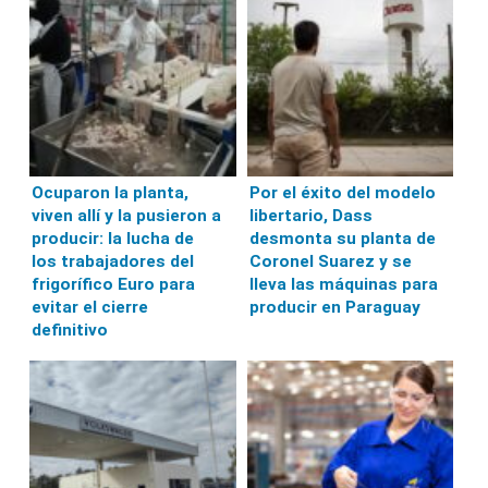
Ocuparon la planta,
Por el éxito del modelo
viven allí y la pusieron a
libertario, Dass
producir: la lucha de
desmonta su planta de
los trabajadores del
Coronel Suarez y se
frigorífico Euro para
lleva las máquinas para
evitar el cierre
producir en Paraguay
definitivo