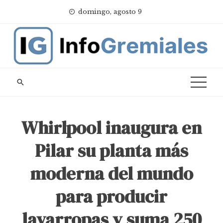
Skip
domingo, agosto 9
to
content
Whirlpool inaugura en
Pilar su planta más
moderna del mundo
para producir
lavarropas y suma 250