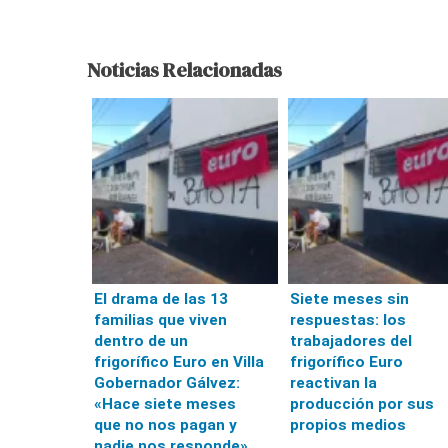
Noticias Relacionadas
El drama de las 13
Siete meses sin
familias que viven
respuestas: los
dentro de un
trabajadores del
frigorífico Euro en Villa
frigorífico Euro
Gobernador Gálvez:
reactivan la
«Hace siete meses
producción por sus
que no nos pagan y
propios medios
nadie nos responde»