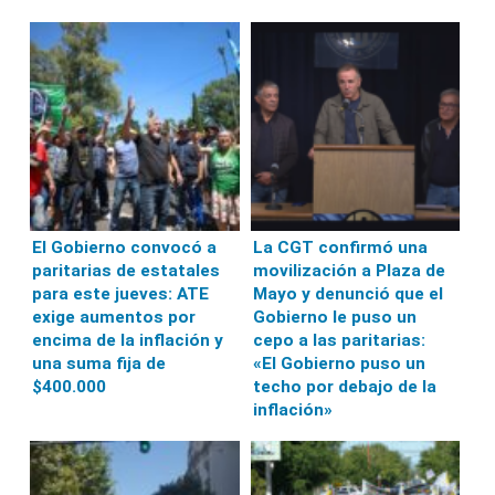
El Gobierno convocó a
La CGT confirmó una
paritarias de estatales
movilización a Plaza de
para este jueves: ATE
Mayo y denunció que el
exige aumentos por
Gobierno le puso un
encima de la inflación y
cepo a las paritarias:
una suma fija de
«El Gobierno puso un
$400.000
techo por debajo de la
inflación»