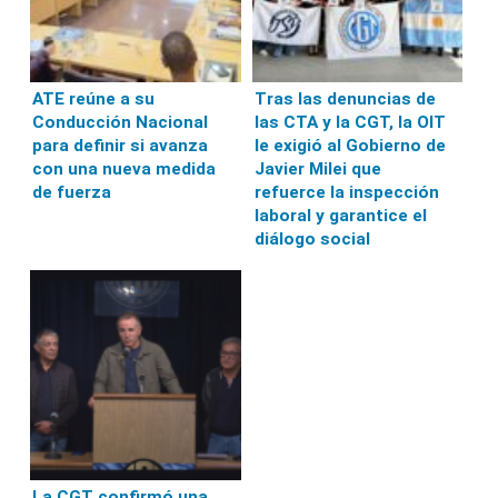
ATE reúne a su
Tras las denuncias de
Conducción Nacional
las CTA y la CGT, la OIT
para definir si avanza
le exigió al Gobierno de
con una nueva medida
Javier Milei que
de fuerza
refuerce la inspección
laboral y garantice el
diálogo social
La CGT confirmó una