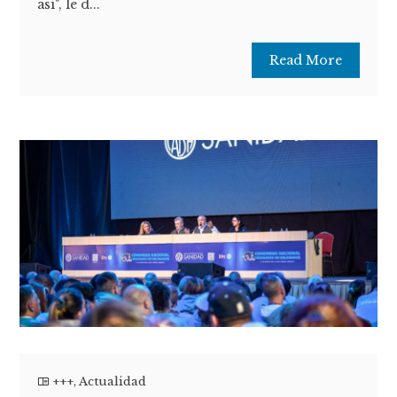
así", le d...
Read More
+++
,
Actualidad