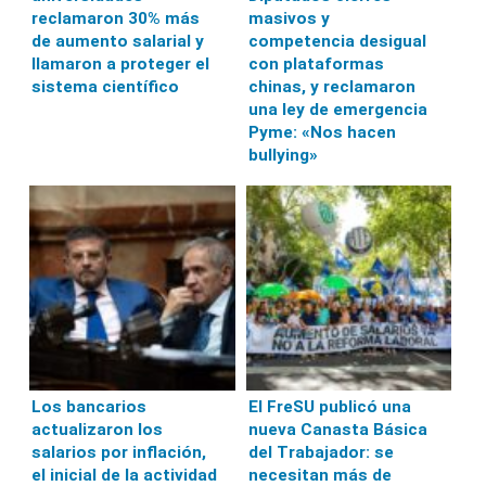
reclamaron 30% más
masivos y
de aumento salarial y
competencia desigual
llamaron a proteger el
con plataformas
sistema científico
chinas, y reclamaron
una ley de emergencia
Pyme: «Nos hacen
bullying»
Los bancarios
El FreSU publicó una
actualizaron los
nueva Canasta Básica
salarios por inflación,
del Trabajador: se
el inicial de la actividad
necesitan más de