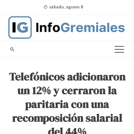
Skip
sábado, agosto 8
to
content
Telefónicos adicionaron
un 12% y cerraron la
paritaria con una
recomposición salarial
del 44%