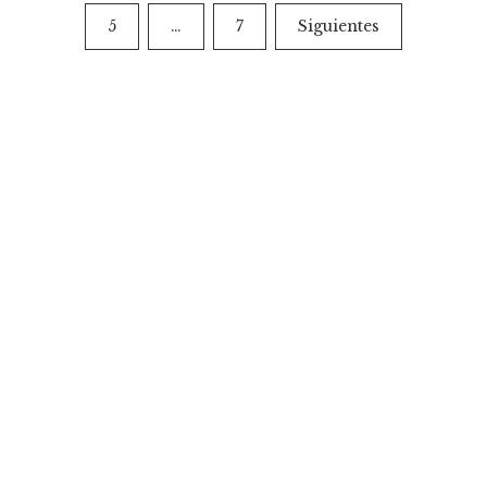
de
5
…
7
Siguientes
entradas