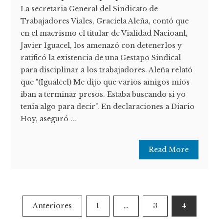
La secretaria General del Sindicato de
Trabajadores Viales, Graciela Aleña, contó que
en el macrismo el titular de Vialidad Nacioanl,
Javier Iguacel, los amenazó con detenerlos y
ratificó la existencia de una Gestapo Sindical
para disciplinar a los trabajadores. Aleña relató
que "(Igualcel) Me dijo que varios amigos míos
iban a terminar presos. Estaba buscando si yo
tenía algo para decir". En declaraciones a Diario
Hoy, aseguró ...
Read More
Paginación
Anteriores
1
…
3
4