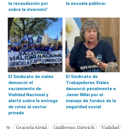
la recaudación por
la escuela pública»
sobre la inversión”
El Sindicato de viales
El Sindicato de
denunció el
Trabajadores Viales
vaciamiento de
denunció penalmente a
Vialidad Nacional y
Javier Milei por el
alertó sobre la entrega
manejo de fondos de la
de rutas al sector
seguridad social
privado
Graciela Aleñá
Guillermo Dietrich
Vialidad