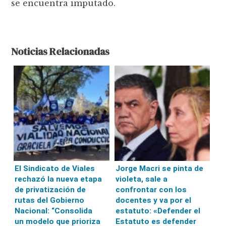
se encuentra imputado.
Noticias Relacionadas
El Sindicato de Viales
Jorge Macri se pinta de
rechazó la nueva etapa
violeta, sale a
de privatización de
confrontar con los
rutas del Gobierno
docentes y va por el
Nacional: “Consolida
estatuto: «Defender el
un modelo que prioriza
Estatuto es defender