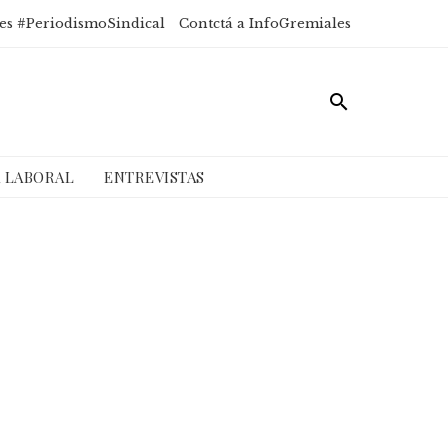
es #PeriodismoSindical
Contctá a InfoGremiales
A LABORAL
ENTREVISTAS