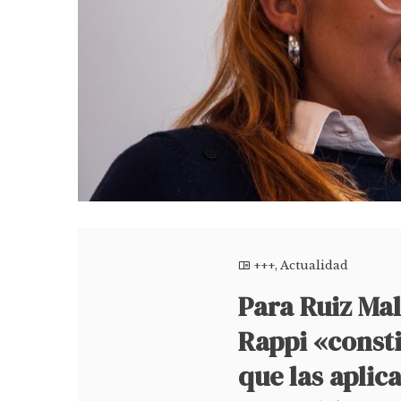
+++
,
Actualidad
Para Ruiz Male
Rappi «const
que las aplic