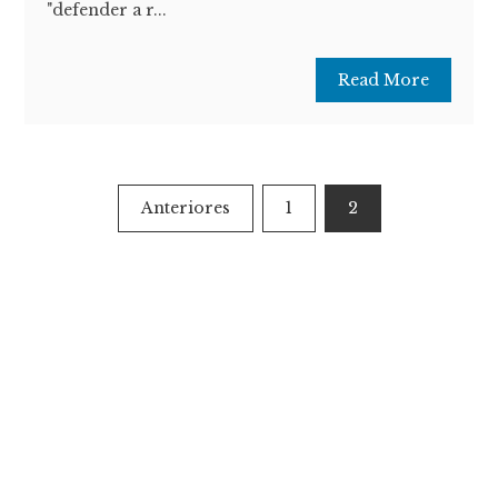
"defender a r...
Read More
Paginación
Anteriores
1
2
de
entradas