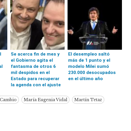
l
Se acerca fin de mes y
El desempleo saltó
el Gobierno agita el
más de 1 punto y el
al
fantasma de otros 6
modelo Milei sumó
mil despidos en el
230.000 desocupados
Estado para recuperar
en el último año
la agenda con el ajuste
l Cambio
María Eugenia Vidal
Martín Tetaz