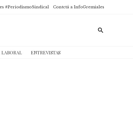
es #PeriodismoSindical
Contctá a InfoGremiales
A LABORAL
ENTREVISTAS