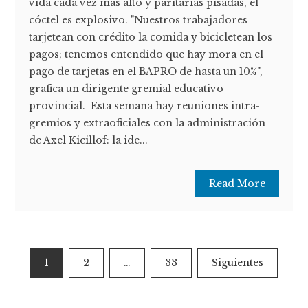
vida cada vez más alto y paritarias pisadas, el
cóctel es explosivo. "Nuestros trabajadores
tarjetean con crédito la comida y bicicletean los
pagos; tenemos entendido que hay mora en el
pago de tarjetas en el BAPRO de hasta un 10%",
grafica un dirigente gremial educativo
provincial. Esta semana hay reuniones intra-
gremios y extraoficiales con la administración
de Axel Kicillof: la ide...
Read More
Paginación
1
2
…
33
Siguientes
de