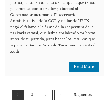
participación en un acto de campaña que tenía,
justamente, como orador principal al
Gobernador tucumano. El secretario
Administrativo de la CGT y titular de UPCN
pegó el faltazo a la firma de la reapertura de la
paritaria estatal, que había apalabrado 24 horas
antes de su partida, para hacer los 1250 km que
separan a Buenos Aires de Tucumán. La visita de
Rodr...
Read More
Paginación
1
2
…
4
Siguientes
de