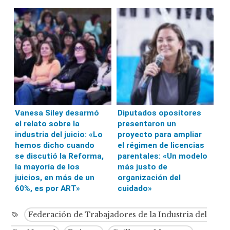
Vanesa Siley desarmó
Diputados opositores
el relato sobre la
presentaron un
industria del juicio: «Lo
proyecto para ampliar
hemos dicho cuando
el régimen de licencias
se discutió la Reforma,
parentales: «Un modelo
la mayoría de los
más justo de
juicios, en más de un
organización del
60%, es por ART»
cuidado»
Federación de Trabajadores de la Industria del