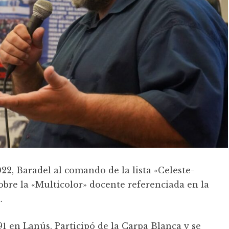
22, Baradel al comando de la lista «Celeste-
sobre la «Multicolor» docente referenciada en la
.
91 en Lanús. Participó de la Carpa Blanca y se