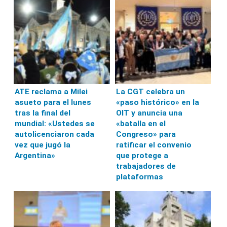
ATE reclama a Milei
La CGT celebra un
asueto para el lunes
«paso histórico» en la
tras la final del
OIT y anuncia una
mundial: «Ustedes se
«batalla en el
autolicenciaron cada
Congreso» para
vez que jugó la
ratificar el convenio
Argentina»
que protege a
trabajadores de
plataformas