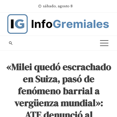
Skip
sábado, agosto 8
to
content
«Milei quedó escrachado
en Suiza, pasó de
fenómeno barrial a
vergüenza mundial»:
ATE denunció al