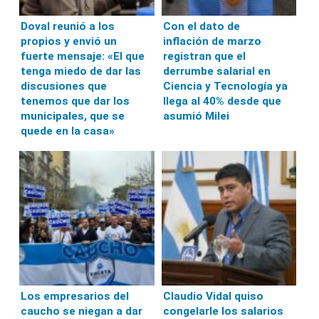
Doval reunió a los
Con el dato de
propios y envió un
inflación de marzo
fuerte mensaje: «El que
registran que el
tenga miedo de dar las
derrumbe salarial en
discusiones que
Ciencia y Tecnología ya
tenemos que dar los
llega al 40% desde que
municipales, que se
asumió Milei
quede en la casa»
Los empresarios del
Claudio Vidal quiso
caucho se niegan a dar
congelarle los salarios