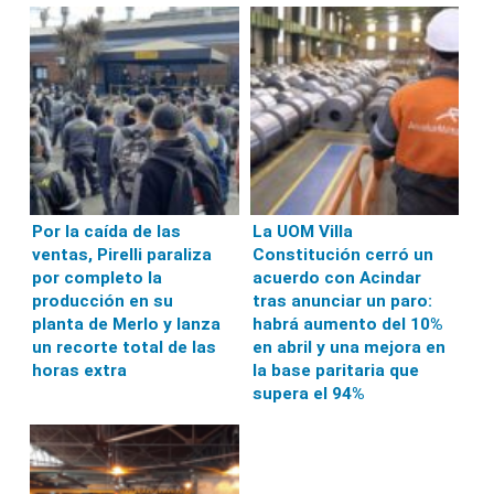
Por la caída de las
La UOM Villa
ventas, Pirelli paraliza
Constitución cerró un
por completo la
acuerdo con Acindar
producción en su
tras anunciar un paro:
planta de Merlo y lanza
habrá aumento del 10%
un recorte total de las
en abril y una mejora en
horas extra
la base paritaria que
supera el 94%