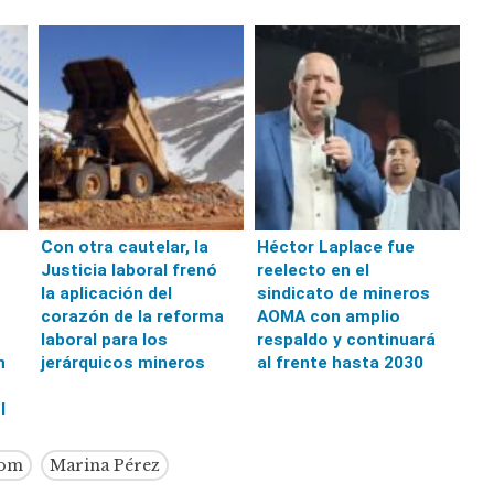
Con otra cautelar, la
Héctor Laplace fue
Justicia laboral frenó
reelecto en el
la aplicación del
sindicato de mineros
corazón de la reforma
AOMA con amplio
laboral para los
respaldo y continuará
n
jerárquicos mineros
al frente hasta 2030
l
lom
Marina Pérez