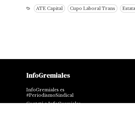
ATE Capital
Cupo Laboral Trans
Estata
InfoGremiales
InfoGremiales es
#PeriodismoSindical
Contctá a InfoGremiales