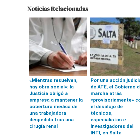
Noticias Relacionadas
«Mientras resuelven,
Por una acción judici
hay obra social»: la
de ATE, el Gobierno 
Justicia obligó a
marcha atrás
empresa a mantener la
«provisoriamente» c
cobertura médica de
el desalojo de
una trabajadora
técnicos,
despedida tras una
especialistas e
cirugía renal
investigadores del
INTI, en Salta