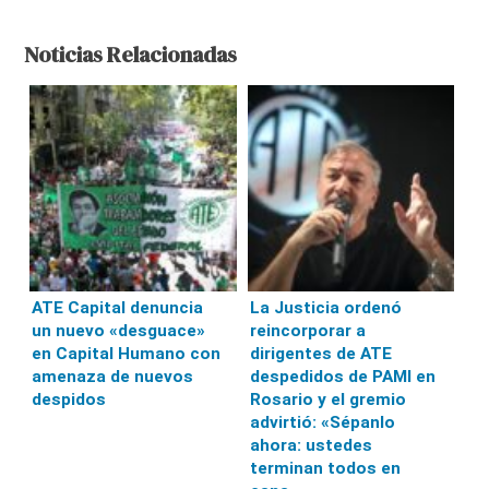
Noticias Relacionadas
ATE Capital denuncia
La Justicia ordenó
un nuevo «desguace»
reincorporar a
en Capital Humano con
dirigentes de ATE
amenaza de nuevos
despedidos de PAMI en
despidos
Rosario y el gremio
advirtió: «Sépanlo
ahora: ustedes
terminan todos en