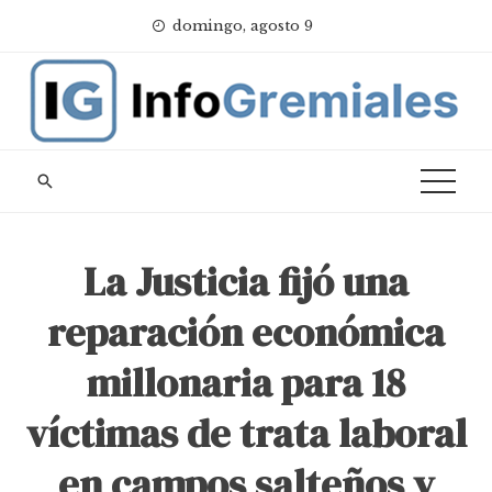
Skip
domingo, agosto 9
to
content
La Justicia fijó una
reparación económica
millonaria para 18
víctimas de trata laboral
en campos salteños y