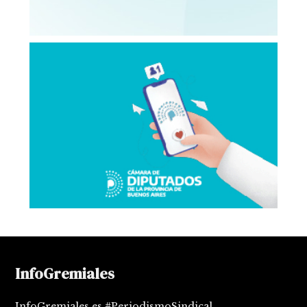
InfoGremiales
InfoGremiales es #PeriodismoSindical