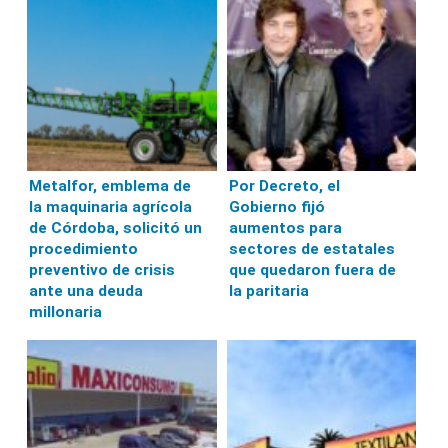
Metalfor, emblema de
Por Decreto, el
la maquinaria agrícola
Gobierno fijó
de Córdoba, solicitó un
aumentos para
procedimiento
sectores de estatales
preventivo de crisis
que quedaron fuera de
ante una deuda
la paritaria
millonaria