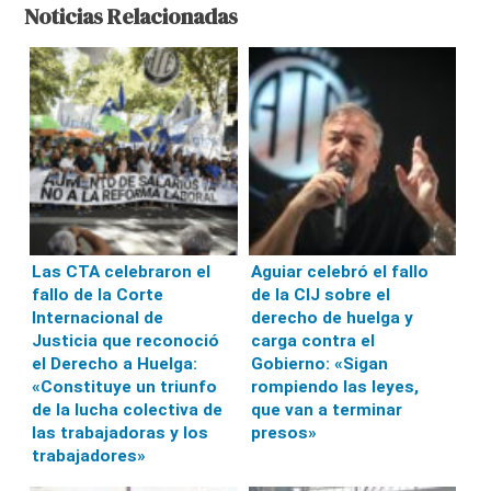
Noticias Relacionadas
Las CTA celebraron el
Aguiar celebró el fallo
fallo de la Corte
de la CIJ sobre el
Internacional de
derecho de huelga y
Justicia que reconoció
carga contra el
el Derecho a Huelga:
Gobierno: «Sigan
«Constituye un triunfo
rompiendo las leyes,
de la lucha colectiva de
que van a terminar
las trabajadoras y los
presos»
trabajadores»