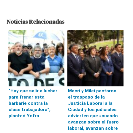
Noticias Relacionadas
“Hay que salir a luchar
Macri y Milei pactaron
para frenar esta
el traspaso de la
barbarie contra la
Justicia Laboral a la
clase trabajadora”,
Ciudad y los judiciales
planteó Yofra
advierten que «cuando
avanzan sobre el fuero
laboral, avanzan sobre