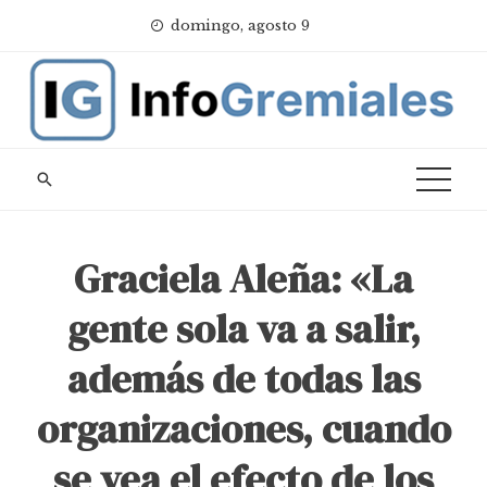
Skip
domingo, agosto 9
to
content
Graciela Aleña: «La
gente sola va a salir,
además de todas las
organizaciones, cuando
se vea el efecto de los