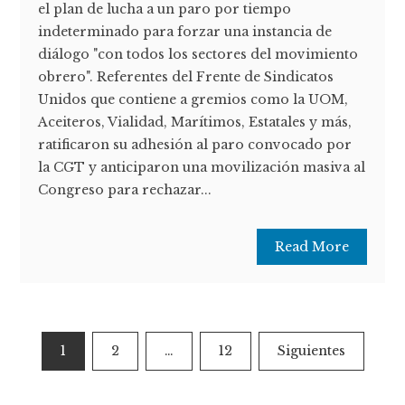
el plan de lucha a un paro por tiempo
indeterminado para forzar una instancia de
diálogo "con todos los sectores del movimiento
obrero". Referentes del Frente de Sindicatos
Unidos que contiene a gremios como la UOM,
Aceiteros, Vialidad, Marítimos, Estatales y más,
ratificaron su adhesión al paro convocado por
la CGT y anticiparon una movilización masiva al
Congreso para rechazar...
Read More
Paginación
1
2
…
12
Siguientes
de