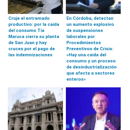
Cruje el entramado
En Córdoba, detectan
productivo: por la caída
un aumento explosivo
del consumo Tía
de suspensiones
Maruca cierra su planta
laborales por
de San Juan y hay
Procedimientos
cruces por el pago de
Preventivos de Crisis:
las indemnizaciones
«Hay una caída del
consumo y un proceso
de desindustrialización
que afecta a sectores
enteros»