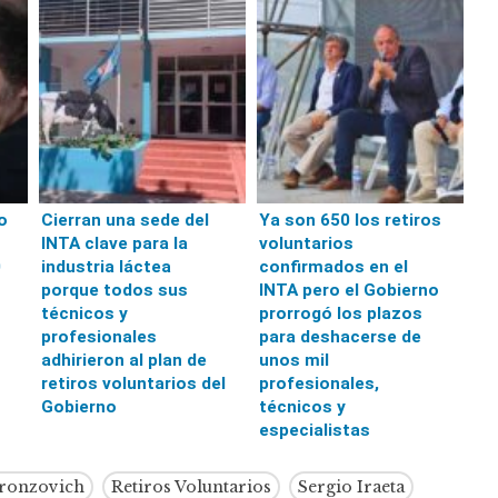
o
Cierran una sede del
Ya son 650 los retiros
INTA clave para la
voluntarios
0
industria láctea
confirmados en el
porque todos sus
INTA pero el Gobierno
técnicos y
prorrogó los plazos
profesionales
para deshacerse de
adhirieron al plan de
unos mil
retiros voluntarios del
profesionales,
Gobierno
técnicos y
especialistas
Bronzovich
Retiros Voluntarios
Sergio Iraeta