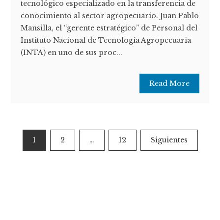
tecnológico especializado en la transferencia de
conocimiento al sector agropecuario. Juan Pablo
Mansilla, el “gerente estratégico” de Personal del
Instituto Nacional de Tecnología Agropecuaria
(INTA) en uno de sus proc...
Read More
Paginación
1
2
…
12
Siguientes
de
entradas