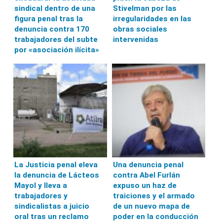
sindical dentro de una
Stivelman por las
figura penal tras la
irregularidades en las
denuncia contra 170
obras sociales
trabajadores del subte
intervenidas
por «asociación ilícita»
La Justicia penal eleva
Una denuncia penal
la denuncia de Lácteos
contra Abel Furlán
Mayol y lleva a
expuso un haz de
trabajadores y
traiciones y el armado
sindicalistas a juicio
de un nuevo mapa de
oral tras un reclamo
poder en la conducción