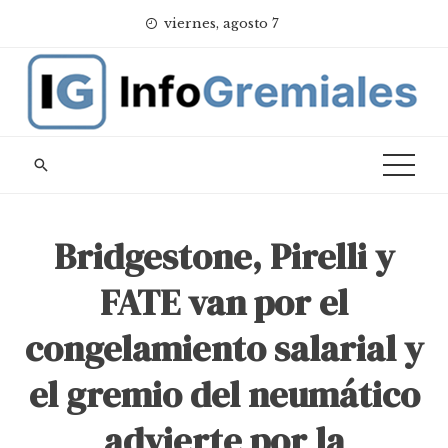
Skip
viernes, agosto 7
to
content
Bridgestone, Pirelli y
FATE van por el
congelamiento salarial y
el gremio del neumático
advierte por la