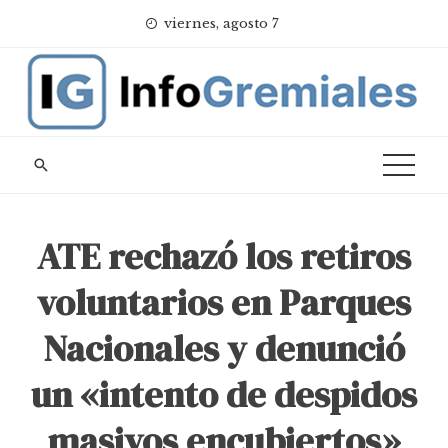
Skip
viernes, agosto 7
to
content
ATE rechazó los retiros
voluntarios en Parques
Nacionales y denunció
un «intento de despidos
masivos encubiertos»