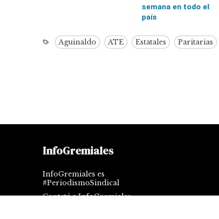
semana en todo el
país
Aguinaldo
ATE
Estatales
Paritarias
InfoGremiales
InfoGremiales es
#PeriodismoSindical
Contctá a InfoGremiales