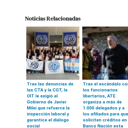
Noticias Relacionadas
Tras las denuncias de
Tras el escándalo co
las CTA y la CGT, la
los funcionarios
OIT le exigió al
libertarios, ATE
Gobierno de Javier
organiza a más de
Milei que refuerce la
1.000 delegados y a
inspección laboral y
los afiliados para qu
garantice el diálogo
soliciten créditos en 
social
Banco Nación esta