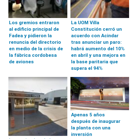
Los gremios entraron
La UOM Villa
al edificio principal de
Constitución cerró un
Fadea y pidieron la
acuerdo con Acindar
renuncia del directorio
tras anunciar un paro:
en medio de la crisis de
habrá aumento del 10%
la fábrica cordobesa
en abril y una mejora en
de aviones
la base paritaria que
supera el 94%
Apenas 5 años
después de inaugurar
la planta con una
inversión