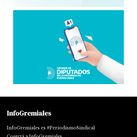
InfoGremiales
InfoGremiales es #PeriodismoSindical
Contctá a InfoGremiales