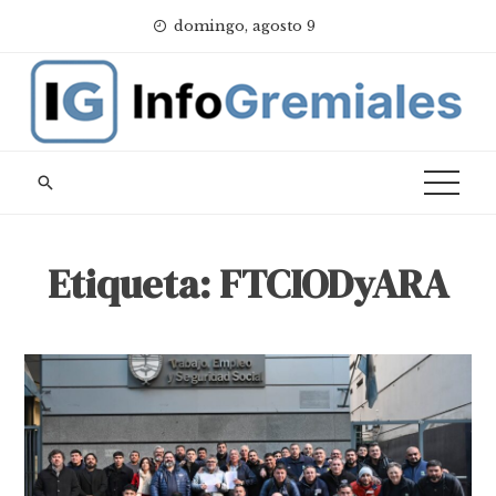
Skip
domingo, agosto 9
to
content
Etiqueta:
FTCIODyARA