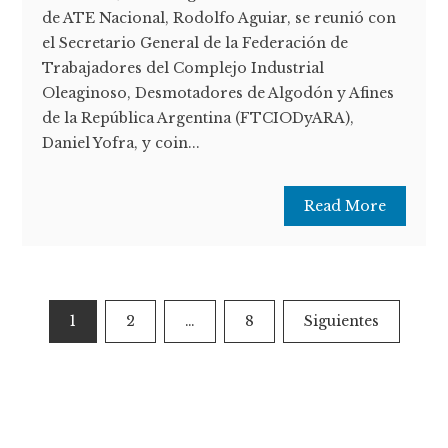
de ATE Nacional, Rodolfo Aguiar, se reunió con
el Secretario General de la Federación de
Trabajadores del Complejo Industrial
Oleaginoso, Desmotadores de Algodón y Afines
de la República Argentina (FTCIODyARA),
Daniel Yofra, y coin...
Read More
Paginación
1
2
…
8
Siguientes
de
entradas