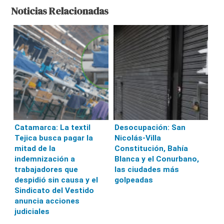
Noticias Relacionadas
Catamarca: La textil
Desocupación: San
Tejica busca pagar la
Nicolás-Villa
mitad de la
Constitución, Bahía
indemnización a
Blanca y el Conurbano,
trabajadores que
las ciudades más
despidió sin causa y el
golpeadas
Sindicato del Vestido
anuncia acciones
judiciales