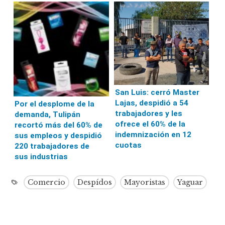
San Luis: cerró Master
Lajas, despidió a 54
Por el desplome de la
trabajadores y les
demanda, Tulipán
ofrece el 60% de la
recortó más del 60% de
indemnización en 12
sus empleos y despidió
cuotas
220 trabajadores de
sus industrias
Comercio
Despídos
Mayoristas
Yaguar