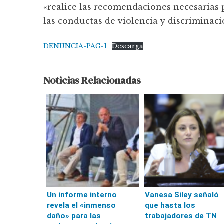
«realice las recomendaciones necesaria
las conductas de violencia y discriminaci
DENUNCIA-PAG-1
Descarga
Noticias Relacionadas
Un informe interno
Vanesa Siley señaló
revela el «inmenso
que hasta los
daño» para las
trabajadores de TN