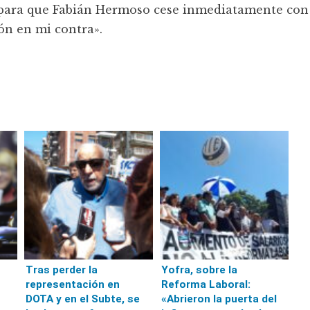
s para que Fabián Hermoso cese inmediatamente con
ón en mi contra».
Tras perder la
Yofra, sobre la
representación en
Reforma Laboral:
DOTA y en el Subte, se
«Abrieron la puerta del