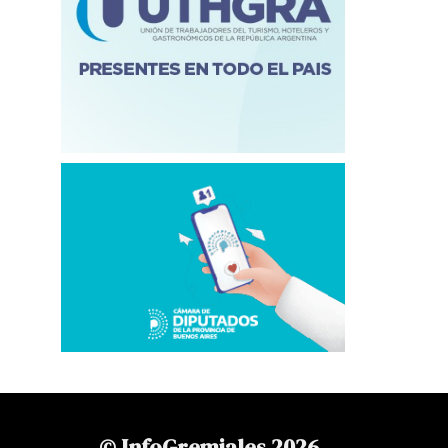
© InfoGremiales 2026